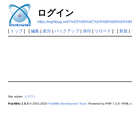
ログイン
https://nightbug.net/?%E5%90%8C%E4%BA%BA%
[
トップ
] [
編集
|
差分
|
バックアップ
|
添付
|
リロード
] [
新規
|
Site admin:
ユウワン
PukiWiki 1.5.3
© 2001-2020
PukiWiki Development Team
. Powered by PHP 7.2.9. HTML co