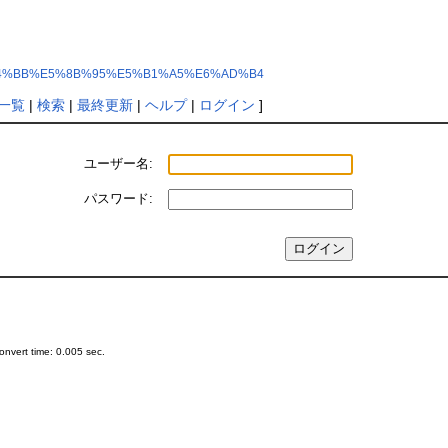
E6%B4%BB%E5%8B%95%E5%B1%A5%E6%AD%B4
一覧
|
検索
|
最終更新
|
ヘルプ
|
ログイン
]
ユーザー名:
パスワード:
nvert time: 0.005 sec.